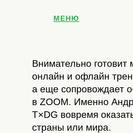
МЕНЮ
ГЛАВНАЯ
О НАС
ПРОДУКТЫ
КРЕАТИВНОСТЬ
Внимательно готовит 
ПРОДАЖИ
онлайн и офлайн трен
СЕРВИС
ЛИЧНАЯ ЭФФЕКТИВНОСТЬ
а еще сопровождает 
УПРАВЛЕНИЕ
в ZOOM. Именно Андр
КЕЙСЫ
БЛОГ
T×DG вовремя оказать
КОМАНДА
страны или мира.