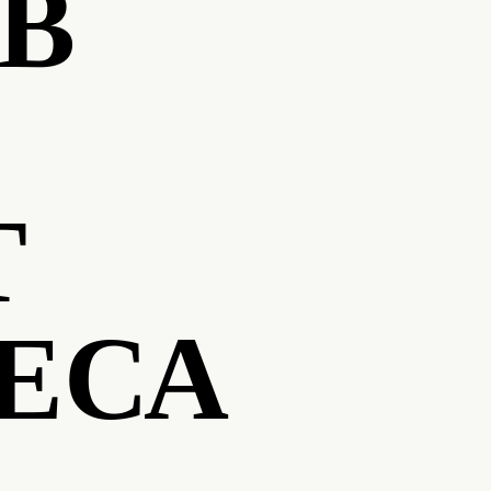
В
Т
ЕСА