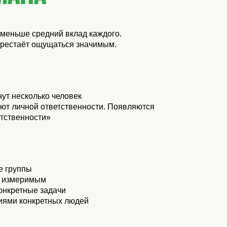
 меньше средний вклад каждого.
ерестаёт ощущаться значимым.
ут несколько человек
ют личной ответственности. Появляются
етственности»
е группы
и измеримым
онкретные задачи
виями конкретных людей