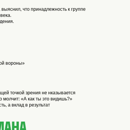
 выяснил, что принадлежность к группе
века.
дения.
лой вороны»
бщей точкой зрения не нказывается
 молчит: «А как ты это видишь?»
ь, а вклад в результат
МАНА