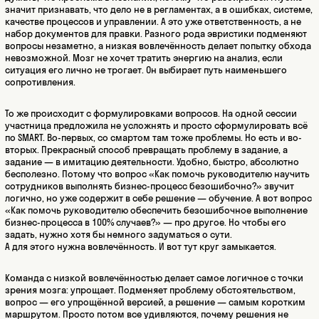
значит признавать, что дело не в регламентах, а в ошибках, системе,
качестве процессов и управлении. А это уже ответственность, а не
набор документов для правки. Разного рода эвристики подменяют
вопросы незаметно, а низкая вовлечённость делает попытку обхода
невозможной. Мозг не хочет тратить энергию на анализ, если
ситуация его лично не трогает. Он выбирает путь наименьшего
сопротивления.
То же происходит с формулировками вопросов. На одной сессии
участница предложила не усложнять и просто сформулировать всё
по SMART. Во-первых, со смартом там тоже проблемы. Но есть и во-
вторых. Прекрасный способ превращать проблему в задание, а
задание — в имитацию деятельности. Удобно, быстро, абсолютно
бесполезно. Потому что вопрос «Как помочь руководителю научить
сотрудников выполнять бизнес-процесс безошибочно?» звучит
логично, но уже содержит в себе решение — обучение. А вот вопрос
«Как помочь руководителю обеспечить безошибочное выполнение
бизнес-процесса в 100% случаев?» — про другое. Но чтобы его
задать, нужно хотя бы немного задуматься о сути.
А для этого нужна вовлечённость. И вот тут круг замыкается.
Команда с низкой вовлечённостью делает самое логичное с точки
зрения мозга: упрощает. Подменяет проблему обстоятельством,
вопрос — его упрощённой версией, а решение — самым коротким
маршрутом. Просто потом все удивляются, почему решения не