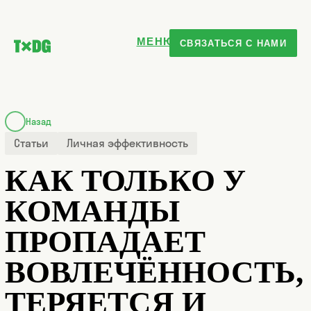
МЕНЮ
СВЯЗАТЬСЯ С НАМИ
ГЛАВНАЯ
О НАС
ПРОДУКТЫ
КРЕАТИВНОСТЬ
ПРОДАЖИ
СЕРВИС
Назад
ЛИЧНАЯ ЭФФЕКТИВНОСТЬ
УПРАВЛЕНИЕ
Статьи
Личная эффективность
КЕЙСЫ
БЛОГ
КАК ТОЛЬКО У
КОМАНДА
КОМАНДЫ
ПРОПАДАЕТ
ВОВЛЕЧЁННОСТЬ,
ТЕРЯЕТСЯ И