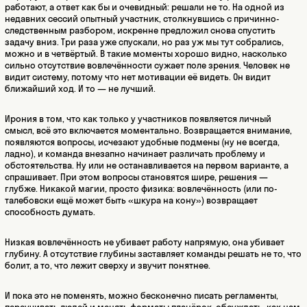
работают, а ответ как бы и очевидный: решали не то. На одной из
недавних сессий опытный участник, столкнувшись с причинно-
следственным разбором, искренне предложил снова спустить
задачу вниз. Три раза уже спускали, но раз уж мы тут собрались,
можно и в четвёртый. В такие моменты хорошо видно, насколько
сильно отсутствие вовлечённости сужает поле зрения. Человек не
видит систему, потому что нет мотивации её видеть. Он видит
ближайший ход. И то — не лучший.
Ирония в том, что как только у участников появляется личный
смысл, всё это включается моментально. Возвращается внимание,
появляются вопросы, исчезают удобные подмены (ну не всегда,
ладно), и команда внезапно начинает различать проблему и
обстоятельства. Ну или не останавливается на первом варианте, а
спрашивает. При этом вопросы становятся шире, решения —
глубже. Никакой магии, просто физика: вовлечённость (или по-
талебовски ещё может быть «шкура на кону») возвращает
способность думать.
Низкая вовлечённость не убивает работу напрямую, она убивает
глубину. А отсутствие глубины заставляет команды решать не то, что
болит, а то, что лежит сверху и звучит понятнее.
И пока это не поменять, можно бесконечно писать регламенты,