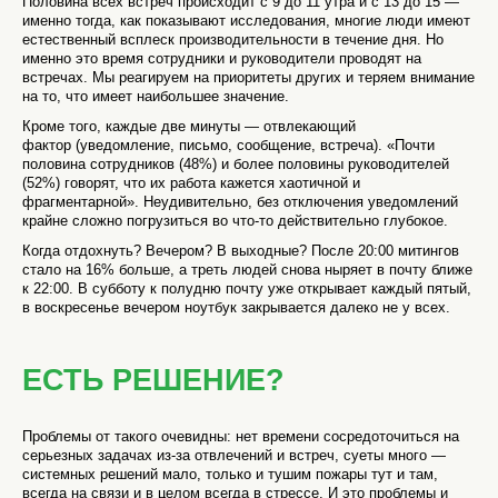
Половина всех встреч происходит с 9 до 11 утра и с 13 до 15 —
именно тогда, как показывают исследования, многие люди имеют
естественный всплеск производительности в течение дня. Но
именно это время сотрудники и руководители проводят на
встречах. Мы реагируем на приоритеты других и теряем внимание
на то, что имеет наибольшее значение.
Кроме того, каждые две минуты — отвлекающий
фактор (уведомление, письмо, сообщение, встреча). «Почти
половина сотрудников (48%) и более половины руководителей
(52%) говорят, что их работа кажется хаотичной и
фрагментарной». Неудивительно, без отключения уведомлений
крайне сложно погрузиться во что-то действительно глубокое.
Когда отдохнуть? Вечером? В выходные? После 20:00 митингов
стало на 16% больше, а треть людей снова ныряет в почту ближе
к 22:00. В субботу к полудню почту уже открывает каждый пятый,
в воскресенье вечером ноутбук закрывается далеко не у всех.
ЕСТЬ РЕШЕНИЕ?
Проблемы от такого очевидны: нет времени сосредоточиться на
серьезных задачах из-за отвлечений и встреч, суеты много —
системных решений мало, только и тушим пожары тут и там,
всегда на связи и в целом всегда в стрессе. И это проблемы и