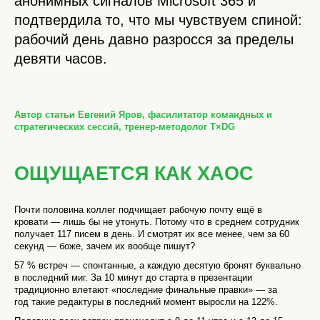
анонимных сигналов Microsoft 365 и
подтвердила то, что мы чувствуем спиной:
рабочий день давно разросся за пределы
девяти часов.
Автор статьи Евгений Яров, фасилитатор командных и
стратегических сессий, тренер-методолог T×DG
ОЩУЩАЕТСЯ КАК ХАОС
Почти половина коллег подчищает рабочую почту ещё в
кровати — лишь бы не утонуть. Потому что в среднем сотрудник
получает 117 писем в день. И смотрят их все менее, чем за 60
секунд — боже, зачем их вообще пишут?
57 % встреч — спонтанные, а каждую десятую бронят буквально
в последний миг. За 10 минут до старта в презентации
традиционно влетают «последние финальные правки» — за
год такие редактуры в последний момент выросли на 122%.