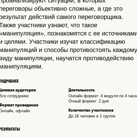
проанализируют ситуации, в которых
переговоры объективно сложные, а где это
результат действий самого переговорщика.
Также участники узнают, что такое
«манипуляция», познакомятся с ее источникам
и целями. Участники изучат классификацию
манипуляций и способы противостоять каждом
виду манипуляции, научатся противодействию
манипуляциям.
ПОДРОБНЕЕ
Целевая аудитория
Длительность
Все сотрудники
Онлайн формат: 4 модуля по 4 часа
Очный формат: 2 дня
Формат проведения
Количество участников
Онлайн, офлайн
До 16 человек в 1 группе
РЕЗУЛЬТАТЫ